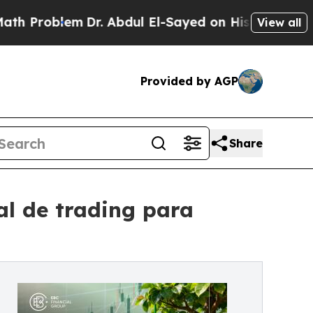
lem
Dr. Abdul El-Sayed on Historic Michigan Win: “
View all
Provided by AGP
Share
al de trading para