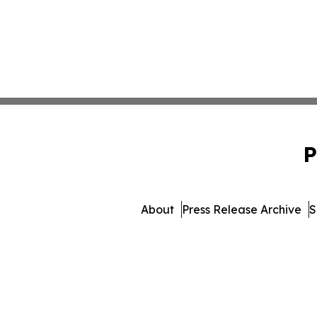
P
About
Press Release Archive
S
© 1995-2026 Newsmatics I