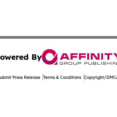
owered By
ubmit Press Release
Terms & Conditions
Copyright/DMCA
nc. dba Affinity Group Publishing & Journal of Business N
Cookie Settings / Your Privacy Choices