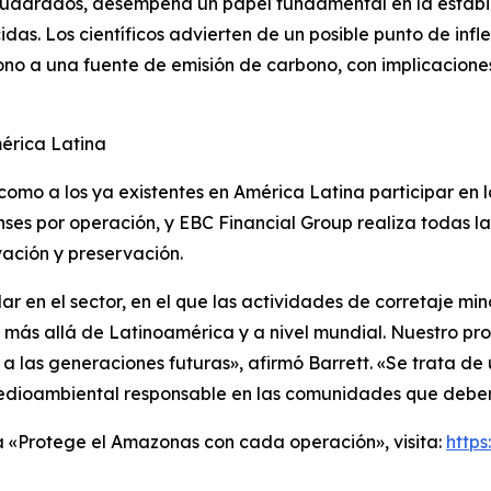
cuadrados, desempeña un papel fundamental en la estabi
s. Los científicos advierten de un posible punto de inflex
o a una fuente de emisión de carbono, con implicaciones 
érica Latina
 como a los ya existentes en América Latina participar en 
s por operación, y EBC Financial Group realiza todas la
vación y preservación.
r en el sector, en el que las actividades de corretaje min
más allá de Latinoamérica y a nivel mundial. Nuestro pro
 a las generaciones futuras», afirmó Barrett. «Se trata 
medioambiental responsable en las comunidades que deberí
 «Protege el Amazonas con cada operación», visita:
http